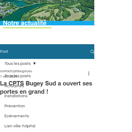
Notre actualité
Post
Tous les posts
contactcptsbugeysu
Tous les posts
1 oct. 2025
La CPTS Bugey Sud a ouvert ses
Actualités
portes en grand !
Installations
Prévention
Evènements
Lien ville-hôpital