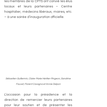
les membres de la CPTS ont convié les élus 
locaux et leurs partenaires – Centre 
hospitalier, médecins libéraux, maires, etc. 
– à une soirée d’inauguration officielle. 
Sébastien Guillermin, Claire-Marie Héritier-Pingeon, Sandrine 
Fauvet, Florent Cavagna et Annie Delpon
L’occasion pour la présidence et la 
direction de remercier leurs partenaires 
pour leur soutien et de présenter les 