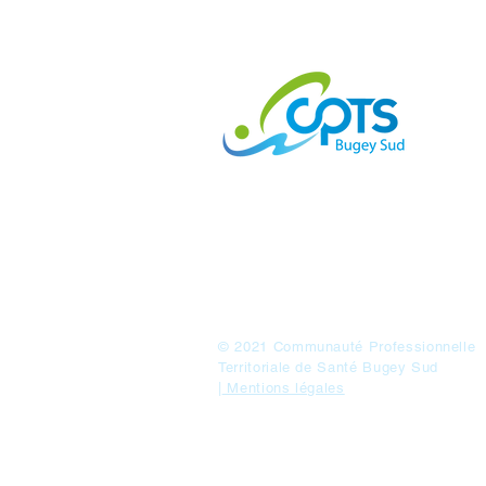
La CPTS, Communauté Territoriale d
Bugey Sud est un mode d’organisatio
permet aux professionnels de santé d
regrouper sur un même territoire, auto
projet médical et médico-social com
© 2021 Communauté Professionnelle
Territoriale de Santé Bugey Sud
|
Mentions légales