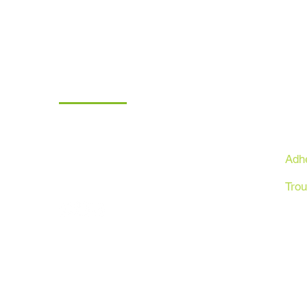
CPTS Bugey Sud
Siège social
e Santé
57 Grande Rue
n qui
01300 Belley
e se
Adh
Tél.:
06.59.74.32.82
ur d’un
Mail :
contact@cpts-bugeysud.fr
mun.
Trou