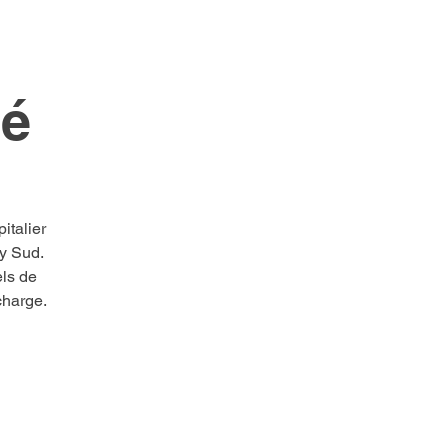
té
italier
y Sud.
els de
charge.