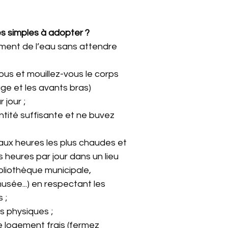
es simples à adopter ?
ment de l’eau sans attendre 
ous et mouillez-vous le corps 
age et les avants bras) 
 jour ;
ité suffisante et ne buvez 
 aux heures les plus chaudes et 
 heures par jour dans un lieu 
ibliothèque municipale, 
sée...) en respectant les 
 ;
ts physiques ;
 logement frais (fermez 