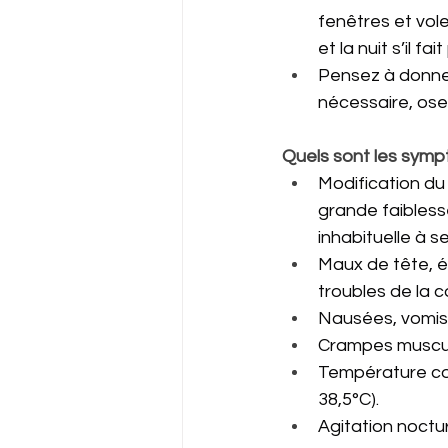
fenêtres et vole
et la nuit s’il fait
Pensez à donner
nécessaire, ose
Quels sont les symp
Modification du
grande faiblesse
inhabituelle à s
Maux de tête, é
troubles de la c
Nausées, vomiss
Crampes muscul
Température cor
38,5°C).
Agitation noctur