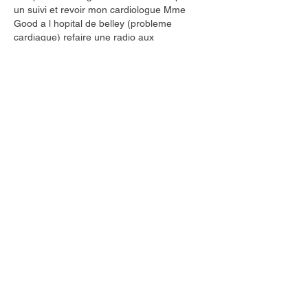
un suivi et revoir mon cardiologue Mme 
Good a l hopital de belley (probleme 
cardiaque) refaire une radio aux 
cervicales…
Afficher plus
J'aime
Répondre
La CPTS, Communauté Territoriale de
Santé Bugey Sud est un mode
d’organisation qui permet aux
professionnels de santé de se regrouper
sur un même territoire, autour d’un projet
médical et médico-social commun.