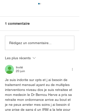
1 commentaire
Un nouveau dentiste
Soirée des inte
Rédigez un commentaire...
s'installe à Culoz
médecine et n
professionnels
Les plus récents
Invité
20 juin
Je suis indcrite sur cpts et j ai besoin de 
traitement mensuel ayant eu de multiples 
interventions niveau dos je suis retraitee et 
mon medecin le Dr Bernou Herve a pris sa 
retraite mon ordonnance arrive au bout et 
je ne peux arreter mes soins j ai besoin d 
une prise de sang d un IRM a la tete pour 