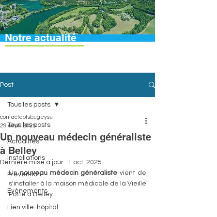
Notre actualité
Post
Tous les posts
contactcptsbugeysu
Tous les posts
29 sept. 2025
Un nouveau médecin généraliste
Actualités
à Belley
Installations
Dernière mise à jour :
1 oct. 2025
Un 
nouveau médecin généraliste
 vient de 
Prévention
s'installer à la maison médicale de la Vieille 
Evènements
Porte à Belley.
Lien ville-hôpital